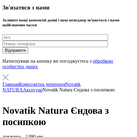
Зв'язатися з нами
Залиште ваші контактні данні і наш менеджер звʼяжеться з вами
найближчим часом
Натиснувши на кнопку ви погоджуєтесь з
обробкою
особистих даних
Главная
Композитна черепиця
Novatik
NATURA
Аксесуар
Novatik Natura Єндова з посипкою
Novatik Natura Єндова з
посипкою
довжина – 1390 мм