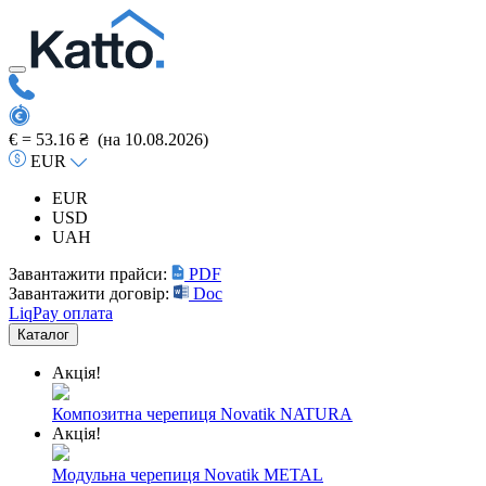
€ =
53.16 ₴
(на 10.08.2026)
EUR
EUR
USD
UAH
Завантажити прайси:
PDF
Завантажити договір:
Doc
LiqPay оплата
Каталог
Акція!
Композитна черепиця Novatik NATURA
Акція!
Модульна черепиця Novatik METAL