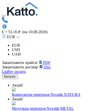
€ =
53.16 ₴
(на 10.08.2026)
EUR
EUR
USD
UAH
Завантажити прайси:
PDF
Завантажити договір:
Doc
LiqPay оплата
Каталог
Акція!
Композитна черепиця Novatik NATURA
Акція!
Модульна черепиця Novatik METAL