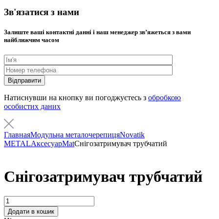
Зв'язатися з нами
Залиште ваші контактні данні і наш менеджер звʼяжеться з вами
найближчим часом
Натиснувши на кнопку ви погоджуєтесь з
обробкою
особистих даних
Главная
Модульна металочерепиця
Novatik
METAL
Аксесуар
Mat
Cнігозатримувач трубчатий
Cнігозатримувач трубчатий
Кількість
Додати в кошик