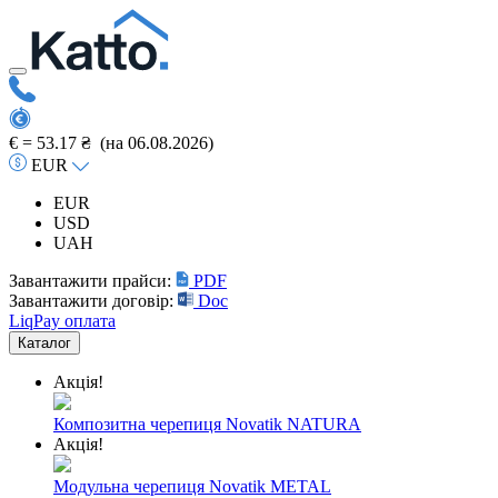
€ =
53.17 ₴
(на 06.08.2026)
EUR
EUR
USD
UAH
Завантажити прайси:
PDF
Завантажити договір:
Doc
LiqPay оплата
Каталог
Акція!
Композитна черепиця Novatik NATURA
Акція!
Модульна черепиця Novatik METAL