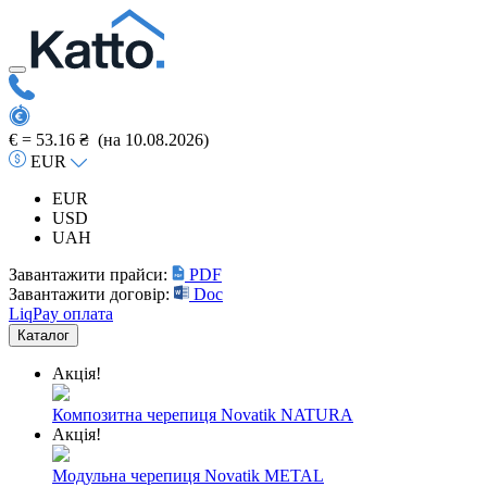
€ =
53.16 ₴
(на 10.08.2026)
EUR
EUR
USD
UAH
Завантажити прайси:
PDF
Завантажити договір:
Doc
LiqPay оплата
Каталог
Акція!
Композитна черепиця Novatik NATURA
Акція!
Модульна черепиця Novatik METAL