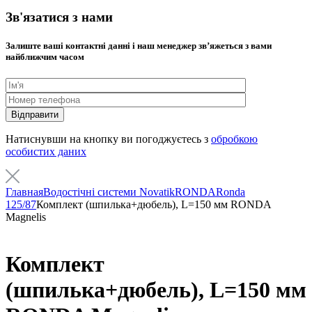
Зв'язатися з нами
Залиште ваші контактні данні і наш менеджер звʼяжеться з вами
найближчим часом
Натиснувши на кнопку ви погоджуєтесь з
обробкою
особистих даних
Главная
Водостічні системи Novatik
RONDA
Ronda
125/87
Комплект (шпилька+дюбель), L=150 мм RONDA
Magnelis
Комплект
(шпилька+дюбель), L=150 мм