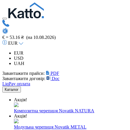
€ =
53.16 ₴
(на 10.08.2026)
EUR
EUR
USD
UAH
Завантажити прайси:
PDF
Завантажити договір:
Doc
LiqPay оплата
Каталог
Акція!
Композитна черепиця Novatik NATURA
Акція!
Модульна черепиця Novatik METAL