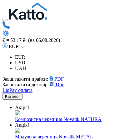
€ =
53.17 ₴
(на 06.08.2026)
EUR
EUR
USD
UAH
Завантажити прайси:
PDF
Завантажити договір:
Doc
LiqPay оплата
Каталог
Акція!
Композитна черепиця Novatik NATURA
Акція!
Модульна черепиця Novatik METAL