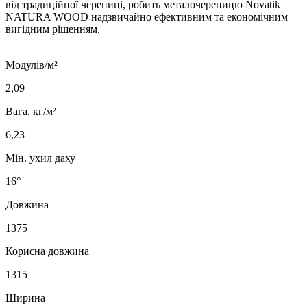
від традиційної черепиці, робить металочерепицю Novatik
NATURA WOOD надзвичайно ефективним та економічним
вигідним рішенням.
Модулів/м²
2,09
Вага, кг/м²
6,23
Мін. ухил даху
16°
Довжина
1375
Корисна довжина
1315
Ширина