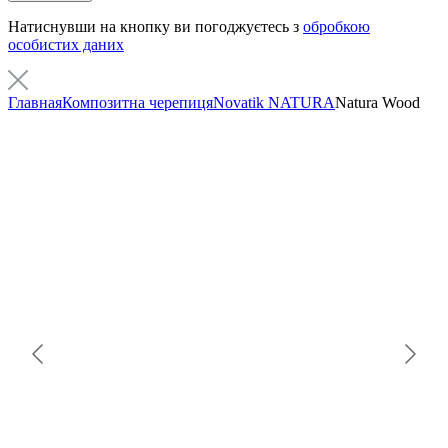
Натиснувши на кнопку ви погоджуєтесь з
обробкою
особистих даних
Главная
Композитна черепиця
Novatik NATURA
Natura Wood