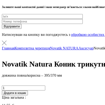
Залиште ваші контактні данні і наш менеджер звʼяжеться з вами найбли
Натиснувши на кнопку ви погоджуєтесь з
обробкою особистих
Главная
Композитна черепиця
Novatik NATURA
Аксесуар
Novati
Novatik Natura Коник трикут
довжина повна/корисна – 395/370 мм
Кількість
Додати в кошик
Ціна загальна :