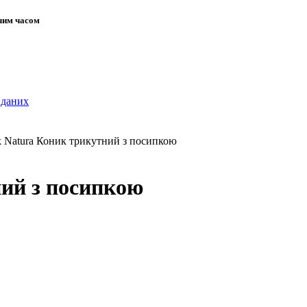
жчим часом
 даних
k Natura Коник трикутний з посипкою
ний з посипкою