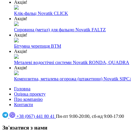
Акція!
Клік-фальц Novatik CLICK
Акція!
Сировина (метал) для фальцю Novatik FALTZ
Акція!
Бітумна черепиця BTM
Акція!
Металеві водостічні системи Novatik RONDA, QUADRA
Акція!
Композитна, металева огорожа (штакетини) Novatik SIPC
Головна
Оцінка проекту
Про компанію
Контакти
+38 (067) 441 80 41
Пн-пт 9:00-20:00, сб-нд 9:00-17:00
Зв'язатися з нами