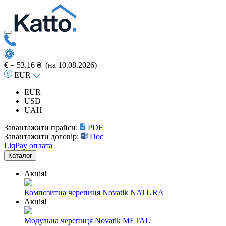
€ =
53.16 ₴
(на 10.08.2026)
EUR
EUR
USD
UAH
Завантажити прайси:
PDF
Завантажити договір:
Doc
LiqPay оплата
Каталог
Акція!
Композитна черепиця Novatik NATURA
Акція!
Модульна черепиця Novatik METAL