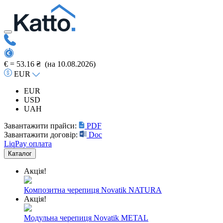
€ =
53.16 ₴
(на 10.08.2026)
EUR
EUR
USD
UAH
Завантажити прайси:
PDF
Завантажити договір:
Doc
LiqPay оплата
Каталог
Акція!
Композитна черепиця Novatik NATURA
Акція!
Модульна черепиця Novatik METAL