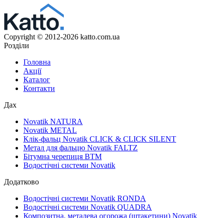
Copyright © 2012-2026 katto.com.ua
Розділи
Головна
Акції
Каталог
Контакти
Дах
Novatik NATURA
Novatik METAL
Клік-фальц Novatik CLICK & CLICK SILENT
Метал для фальцю Novatik FALTZ
Бітумна черепиця BTM
Водостічні системи Novatik
Додатково
Водостічні системи Novatik RONDA
Водостічні системи Novatik QUADRA
Композитна, металева огорожа (штакетини) Novatik